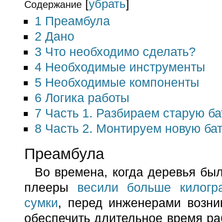
[
убрать
]
Содержание
1
Преамбула
2
Дано
3
Что необходимо сделать?
4
Необходимые инструменты
5
Необходимые компоненты
6
Логика работы
7
Часть 1. Разбираем старую б
8
Часть 2. Монтируем новую ба
Преамбула
Во времена, когда деревья бы
плееры
весили больше килог
сумки
, перед инженерами возни
обеспечить длительное время ра