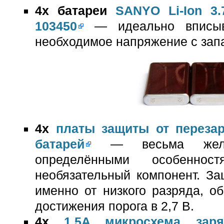
4x батареи
SANYO Li-Ion 3
103450
— идеально вписыв
необходимое напряжение с зап
4x
платы защиты от перезар
батарей
— весьма жела
определёнными особенност
необязательный компонент. За
именно от низкого разряда, о
достижения порога в 2,7 В.
4x
1.5A микросхема заря