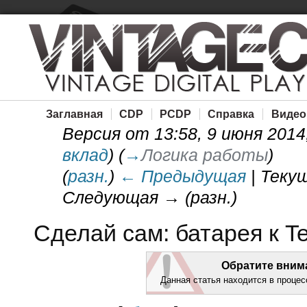
Заглавная
CDP
PCDP
Справка
Видео
Версия от 13:58, 9 июня 2014
вклад
)
(
→
Логика работы
)
(
разн.
)
← Предыдущая
| Текущ
Следующая → (разн.)
Сделай сам: батарея к T
Обратите вним
Данная статья находится в процес