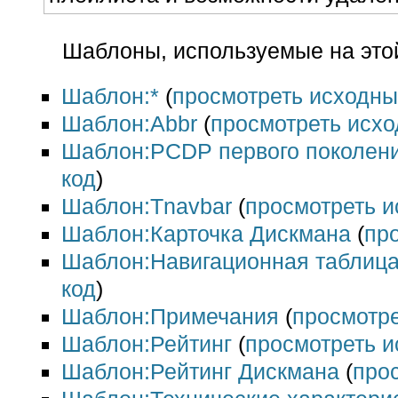
Шаблоны, используемые на это
Шаблон:*
(
просмотреть исходны
Шаблон:Abbr
(
просмотреть исхо
Шаблон:PCDP первого поколен
код
)
Шаблон:Tnavbar
(
просмотреть и
Шаблон:Карточка Дискмана
(
пр
Шаблон:Навигационная таблиц
код
)
Шаблон:Примечания
(
просмотре
Шаблон:Рейтинг
(
просмотреть и
Шаблон:Рейтинг Дискмана
(
про