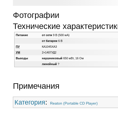
Фотографии
Технические характеристик
Питание
от сети
9 В (500 мА)
от батареи
6 В
ПУ
КА1045ХА3
УМ
2×1407УД2
Выходы
наушниковый
650 мВт, 16 Ом
линейный
?
Примечания
Категория
:
Reaton (Portable CD Player)