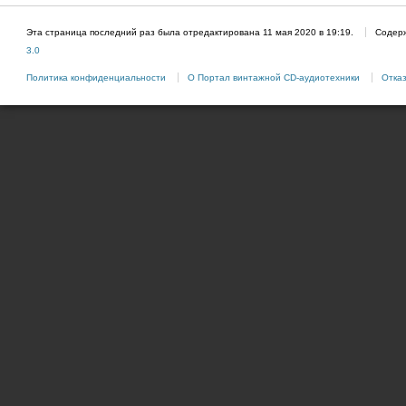
Эта страница последний раз была отредактирована 11 мая 2020 в 19:19.
Содер
3.0
Политика конфиденциальности
О Портал винтажной CD-аудиотехники
Отказ