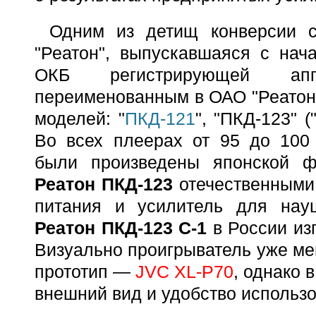
Одним из детищ конверсии с
"Реатон", выпускавшаяся с нач
ОКБ регистрирующей аппа
переименованным в ОАО "Реатон"
моделей: "
ПКД-121
", "ПКД-123" (
Во всех плеерах от 95 до 100
были произведены японской ф
Реатон ПКД-123
отечественными 
питания и усилитель для нау
Реатон ПКД-123 С-1
в России изг
Визуально проигрыватель уже ме
прототип —
JVC XL-P70
, однако 
внешний вид и удобство использо