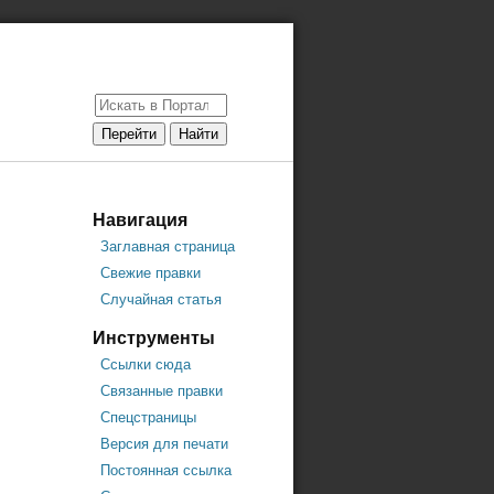
Навигация
Заглавная страница
Свежие правки
Случайная статья
Инструменты
Ссылки сюда
Связанные правки
Спецстраницы
Версия для печати
Постоянная ссылка