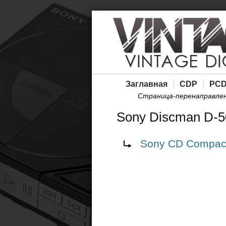
Заглавная
CDP
PC
Страница-перенаправле
Sony Discman D-5
Перенаправление на:
Sony CD Compact