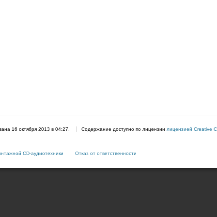
ана 16 октября 2013 в 04:27.
Содержание доступно по лицензии
лицензией Creative C
интажной CD-аудиотехники
Отказ от ответственности