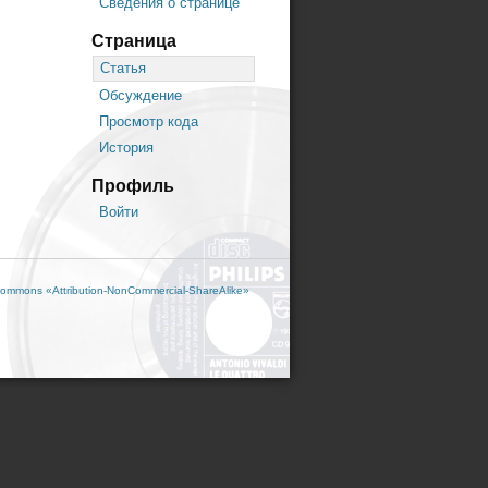
Сведения о странице
Страница
Статья
Обсуждение
Просмотр кода
История
Профиль
Войти
ommons «Attribution-NonCommercial-ShareAlike»