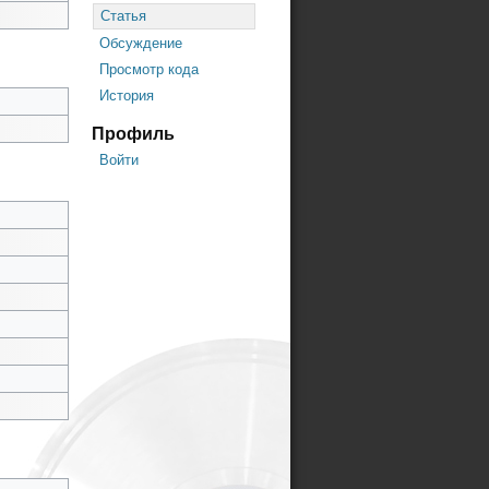
Статья
Обсуждение
Просмотр кода
История
Профиль
Войти