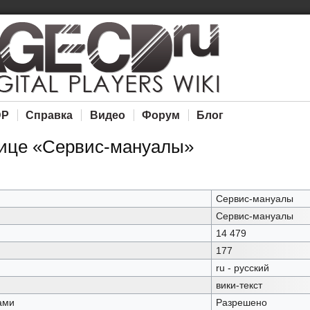
DP
Справка
Видео
Форум
Блог
нице «Сервис-мануалы»
Сервис-мануалы
ю
Сервис-мануалы
14 479
177
ru - русский
вики-текст
ами
Разрешено