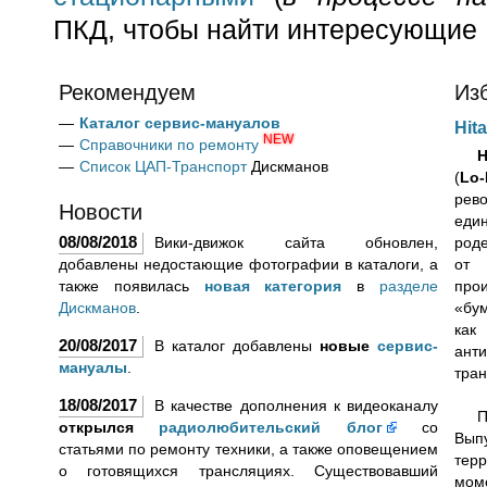
ПКД, чтобы найти интересующие 
Рекомендуем
Из
Каталог сервис-мануалов
Hit
NEW
Справочники по ремонту
Список ЦАП-Транспорт‎
Дискманов
(
Lo
ре
Новости
еди
08/08/2018
Вики-движок сайта обновлен,
род
добавлены недостающие фотографии в каталоги, а
от
также появилась
новая категория
в
разделе
про
Дискманов
.
«бум
как
20/08/2017
В каталог добавлены
новые
сервис-
ант
мануалы
.
тран
18/08/2017
В качестве дополнения к видеоканалу
П
открылся
радиолюбительский блог
со
Вып
статьями по ремонту техники, а также оповещением
тер
о готовящихся трансляциях. Существовавший
моме