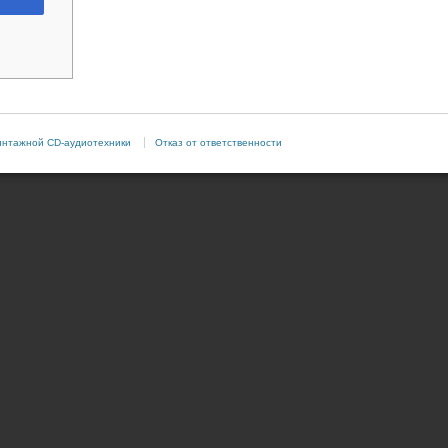
интажной CD-аудиотехники
Отказ от ответственности