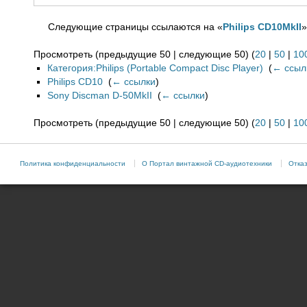
Следующие страницы ссылаются на «
Philips CD10MkII
»
Просмотреть (предыдущие 50 | следующие 50) (
20
|
50
|
10
Категория:Philips (Portable Compact Disc Player)
‎
(
← ссыл
Philips CD10
‎
(
← ссылки
)
Sony Discman D-50MkII
‎
(
← ссылки
)
Просмотреть (предыдущие 50 | следующие 50) (
20
|
50
|
10
Политика конфиденциальности
О Портал винтажной CD-аудиотехники
Отказ