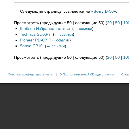
Следующие страницы ссылаются на «
Sony D-50
»:
Просмотреть (предыдущие 50 | следующие 50) (
20
|
50
|
10
Шаблон:Избранная статья
‎
(
← ссылки
)
Technics SL-XP7
‎
(
← ссылки
)
Pioneer PD-C7
‎
(
← ссылки
)
Sanyo CP10
‎
(
← ссылки
)
Просмотреть (предыдущие 50 | следующие 50) (
20
|
50
|
10
Политика конфиденциальности
О Портал винтажной CD-аудиотехники
Отказ