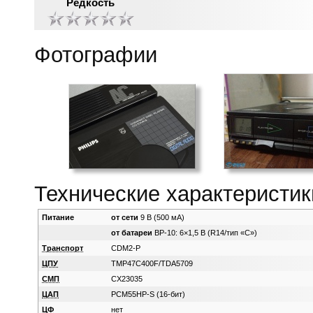
Редкость
Фотографии
Технические характеристик
Питание
от сети
9 В (500 мА)
от батареи
BP-10: 6×1,5 В (R14/тип «C»)
Транспорт
CDM2-P
ЦПУ
TMP47C400F/TDA5709
СМП
CX23035
ЦАП
PCM55HP-S (16-бит)
ЦФ
нет