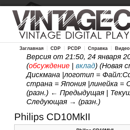
Заглавная
CDP
PCDP
Справка
Видео
Версия от 21:50, 24 января 2
(
обсуждение
|
вклад
)
(Новая с
Дискмана |логотип = Файл:Cd1
страна = Япония |линейка = 
(разн.) ← Предыдущая | Текуща
Следующая → (разн.)
Philips CD10MkII