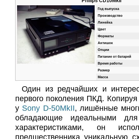
Philips CD10MkII
Год выпуска
Производство
Линейка
Цвет
Форматы
Антишок
Опции
Питание от батарей
Время работы
Размер
Масса
Один из редчайших и интере
первого поколения ПКД. Копируя
у
Sony D-50MkII
, лишённые мног
обладающие идеальными для 
характеристиками, он испо
предшественника уникальную сх