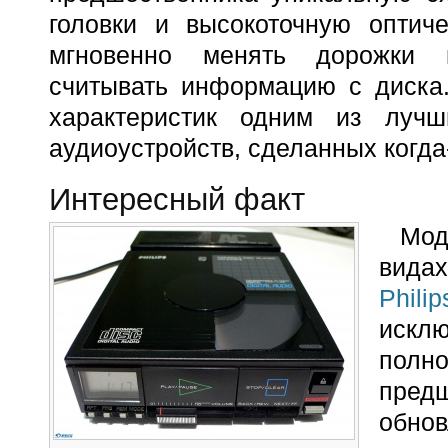
головки и высокоточную оптич
мгновенно менять дорожки 
считывать информацию с диска.
характеристик одним из луч
аудиоустройств, сделанных когда
Интересный факт
Мод
вида
Phil
иск
пол
пред
обн