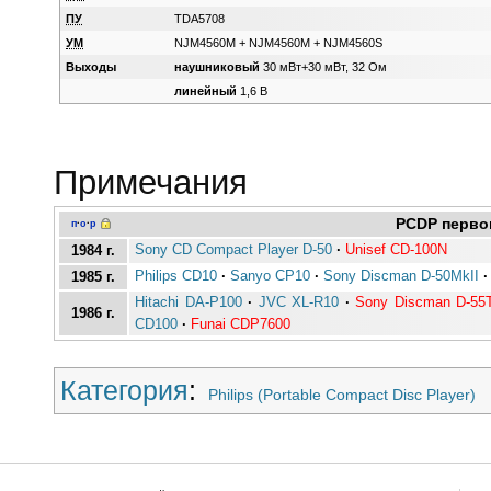
ПУ
TDA5708
УМ
NJM4560M + NJM4560M + NJM4560S
Выходы
наушниковый
30 мВт+30 мВт, 32 Ом
линейный
1,6 В
Примечания
PCDP перво
п
·
о
·
р
Sony CD Compact Player D-50
·
Unisef CD-100N
1984 г.
Philips CD10
·
Sanyo CP10
·
Sony Discman D-50MkII
·
1985 г.
Hitachi DA-P100
·
JVC XL-R10
·
Sony Discman D-55
1986 г.
CD100
·
Funai CDP7600
Категория
:
Philips (Portable Compact Disc Player)