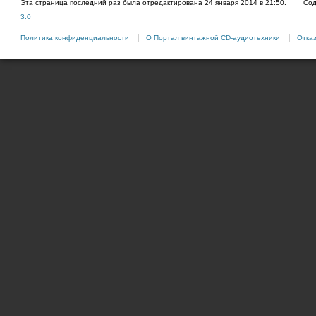
Эта страница последний раз была отредактирована 24 января 2014 в 21:50.
Сод
3.0
Политика конфиденциальности
О Портал винтажной CD-аудиотехники
Отказ